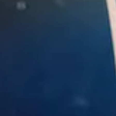
ACTIVITIES
GOLF
RUNNING AND
TRAILRUNNING
ACHENSEECARD