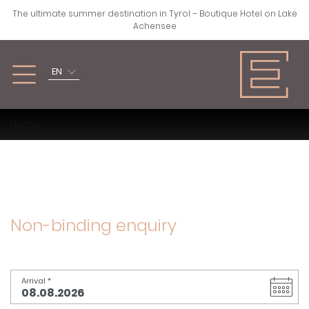
The ultimate summer destination in Tyrol – Boutique Hotel on Lake
Achensee
EN
SPRING, SUMMER,
WINTER
Home
AUTUMN
ZURÜCK
ZURÜCK
SKIING
HIKING
Non-binding enquiry
CROSS-COUNTRY
CYCLING & MTB
SKIING
Arrival
*
WATER SPORTS
ALTERNATIVE