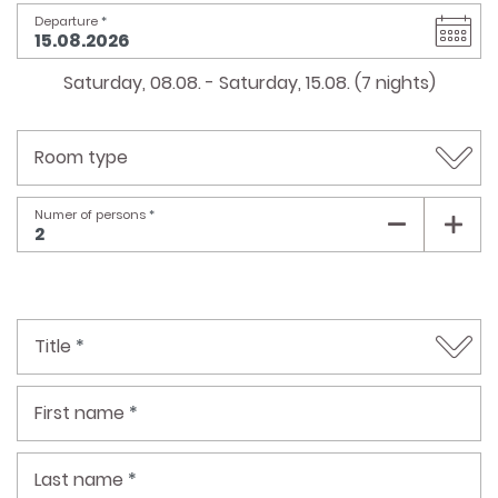
ACTIVITIES
Departure
*
GOLF
Saturday, 08.08.
-
Saturday, 15.08.
(
7
nights
)
RUNNING AND
TRAILRUNNING
Room type
ACHENSEECARD
Numer of persons
*
Title
*
First name
*
Last name
*