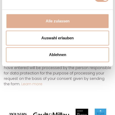
Alle zulassen
Submit enquiry
Auswahl erlauben
Ablehnen
After sending the contact form, the personal data you
have entered will be processed by the person responsible
for data protection for the purpose of processing your
request on the basis of your consent given by sending
the form.
Learn more