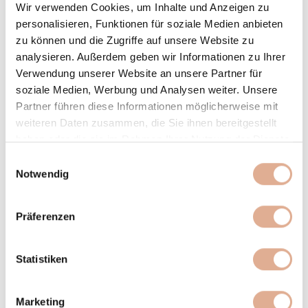
Wir verwenden Cookies, um Inhalte und Anzeigen zu
personalisieren, Funktionen für soziale Medien anbieten
zu können und die Zugriffe auf unsere Website zu
analysieren. Außerdem geben wir Informationen zu Ihrer
Verwendung unserer Website an unsere Partner für
soziale Medien, Werbung und Analysen weiter. Unsere
Partner führen diese Informationen möglicherweise mit
What may we consider for your vacation
weiteren Daten zusammen, die Sie ihnen bereitgestellt
offer?
haben oder die sie im Rahmen Ihrer Nutzung der Dienste
Breakfast only
gesammelt haben.
Einwilligungsauswahl
Notwendig
My dog comes with
+ / - 2 days
Präferenzen
I let myself be surprised
The most favorable offer
Statistiken
Bathtub or cozy corner
Marketing