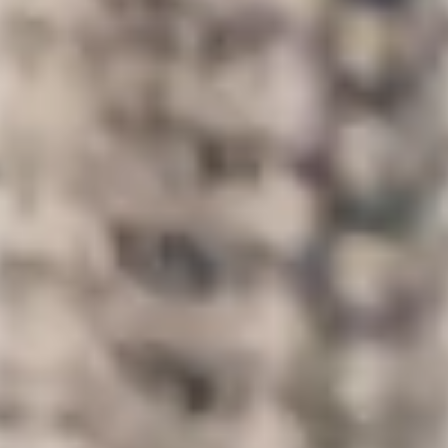
ACTIVITIES
GOLF
RUNNING AND
TRAILRUNNING
ACHENSEECARD