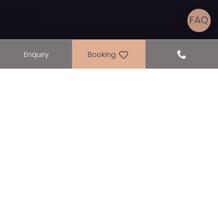
Enquiry
Booking
Culinary
FRESH FROM THE
MARKETPLACE
the breakfast for active gourmets
Wake up and dream on over breakfast?
At the Seehotel Einwaller on Lake