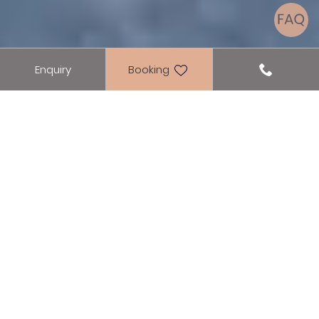
Enquiry
Booking
Lake Achensee
TRAIL RUNNING & RUNNING
Wonderful routes around the hotel
at lake Achensee
Get into your sports clothes, lace up your
shoes, put on your headphones and listen