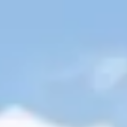
ACTIVITIES
GOLF
RUNNING AND
TRAILRUNNING
ACHENSEECARD