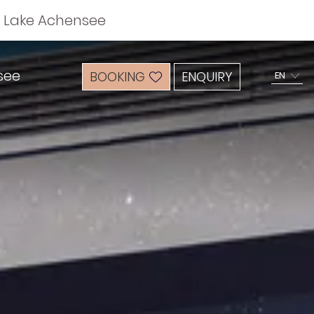
n Lake Achensee
see
BOOKING
ENQUIRY
EN