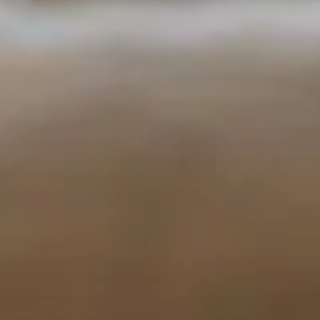
ACTIVITIES
GOLF
RUNNING AND
TRAILRUNNING
ACHENSEECARD