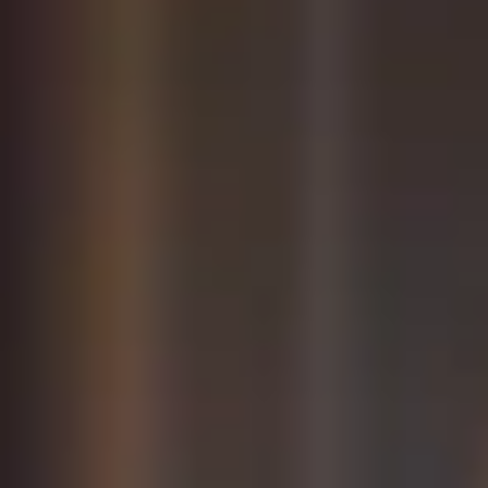
ACTIVITIES
GOLF
RUNNING AND
TRAILRUNNING
ACHENSEECARD