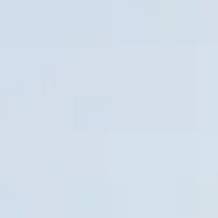
ACTIVITIES
GOLF
RUNNING AND
TRAILRUNNING
ACHENSEECARD