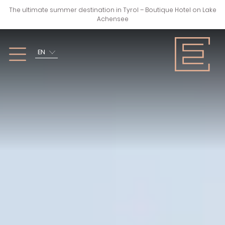
The ultimate summer destination in Tyrol – Boutique Hotel on Lake
Achensee
EN
SPRING, SUMMER,
WINTER
AUTUMN
ZURÜCK
ZURÜCK
SKIING
HIKING
CROSS-COUNTRY
CYCLING & MTB
SKIING
WATER SPORTS
ALTERNATIVE