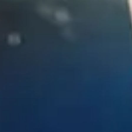
WASSERSPORT
GOLF
LAUFEN UND
ONEN
TRAILRUNNING
ACHENSEECARD