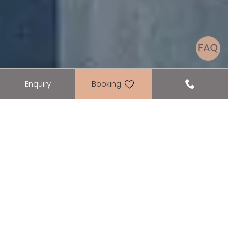
Enquiry
Booking
Seehotel
DREAM LOCATION ON THE
ACHENSEE
Our hotel is directly located on lake
Achensee in Pertisau.