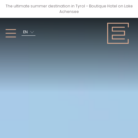
The ultimate summer destination in Tyrol – Boutique Hotel on Lake
Achensee
EN
SPRING, SUMMER,
WINTER
AUTUMN
ZURÜCK
ZURÜCK
SKIING
HIKING
CROSS-COUNTRY
CYCLING & MTB
SKIING
WATER SPORTS
ALTERNATIVE