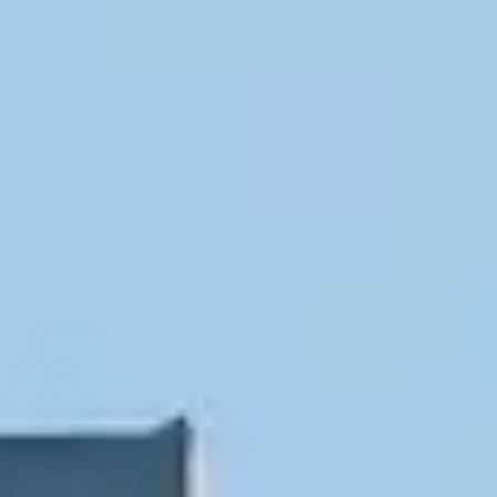
ACTIVITIES
GOLF
RUNNING AND
TRAILRUNNING
ACHENSEECARD