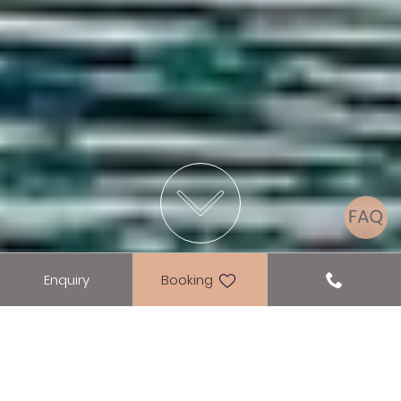
Enquiry
Booking
SEEHOTEL EINWALLER
Hotel Achensee - easy to fall in
love with