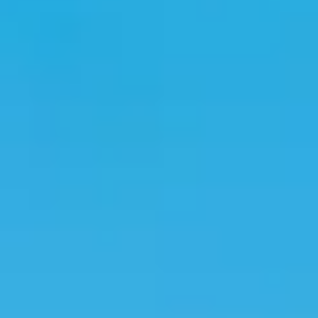
ACTIVITIES
GOLF
RUNNING AND
TRAILRUNNING
ACHENSEECARD