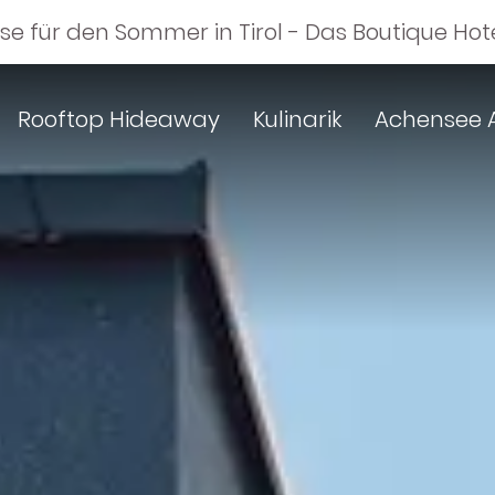
sse für den Sommer in Tirol - Das Boutique H
Rooftop Hideaway
Kulinarik
Achensee A