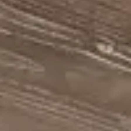
ACTIVITIES
GOLF
RUNNING AND
TRAILRUNNING
ACHENSEECARD