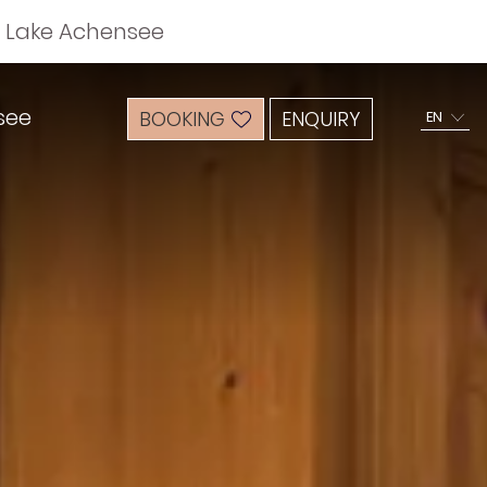
n Lake Achensee
see
BOOKING
ENQUIRY
EN