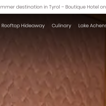
ummer destination in Tyrol – Boutique Hotel o
Rooftop Hideaway
Culinary
Lake Achen