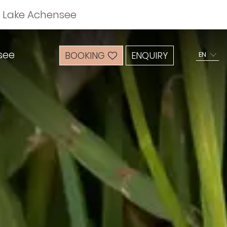
n Lake Achensee
see
BOOKING
ENQUIRY
EN