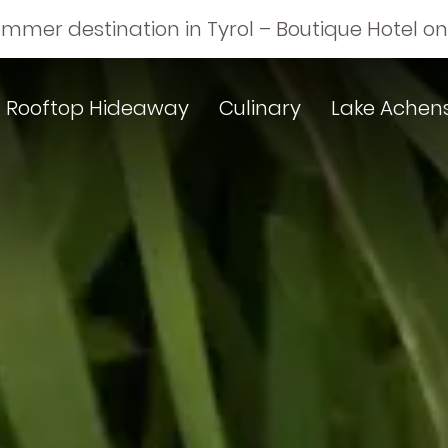
ummer destination in Tyrol – Boutique Hotel o
Rooftop Hideaway
Culinary
Lake Achen