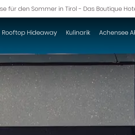
sse für den Sommer in Tirol - Das Boutique H
Rooftop Hideaway
Kulinarik
Achensee Ak