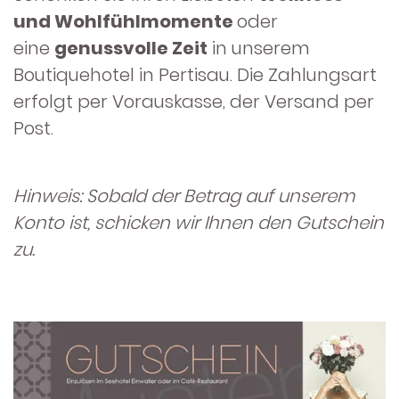
WASSERSPORT
und Wohlfühlmomente
oder
eine
genussvolle Zeit
in unserem
GOLF
Boutiquehotel in Pertisau. Die Zahlungsart
erfolgt per Vorauskasse, der Versand per
LAUFEN UND
ONEN
Post.
TRAILRUNNING
Hinweis: Sobald der Betrag auf unserem
ACHENSEECARD
Konto ist, schicken wir Ihnen den Gutschein
zu.