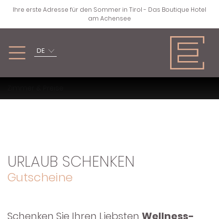
Ihre erste Adresse für den Sommer in Tirol - Das Boutique Hotel
am Achensee
DE
FRÜHLING, SOMMER,
WINTER
Zimmer & Preise
HERBST
ZURÜCK
ZURÜCK
SKIFAHREN
WANDERN &
URLAUB SCHENKEN
KLETTERN
LANGLAUFEN
Gutscheine
RAD & BIKE
ABSEITS DER PISTEN
Schenken Sie Ihren Liebsten
Wellness-