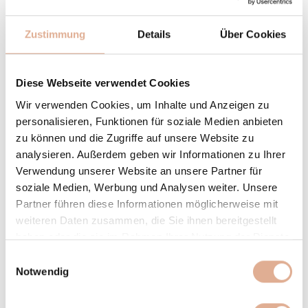
Zustimmung
Details
Über Cookies
Vorname
*
Nachname
*
Diese Webseite verwendet Cookies
Wir verwenden Cookies, um Inhalte und Anzeigen zu
E-Mail
*
personalisieren, Funktionen für soziale Medien anbieten
zu können und die Zugriffe auf unsere Website zu
analysieren. Außerdem geben wir Informationen zu Ihrer
Telefonnummer
Verwendung unserer Website an unsere Partner für
soziale Medien, Werbung und Analysen weiter. Unsere
Straße
*
Partner führen diese Informationen möglicherweise mit
weiteren Daten zusammen, die Sie ihnen bereitgestellt
haben oder die sie im Rahmen Ihrer Nutzung der Dienste
PLZ
*
Ort
*
gesammelt haben.
Einwilligungsauswahl
Notwendig
Land