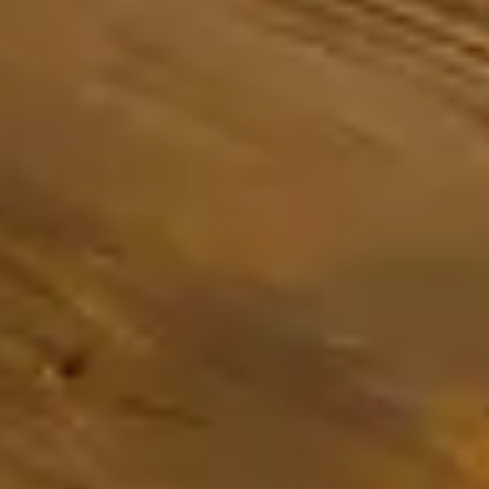
WASSERSPORT
GOLF
LAUFEN UND
ONEN
TRAILRUNNING
ACHENSEECARD