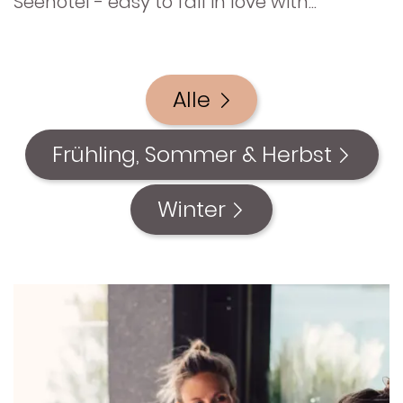
Seehotel - easy to fall in love with...
WASSERSPORT
GOLF
Alle
LAUFEN UND
ONEN
TRAILRUNNING
Frühling, Sommer & Herbst
ACHENSEECARD
Winter