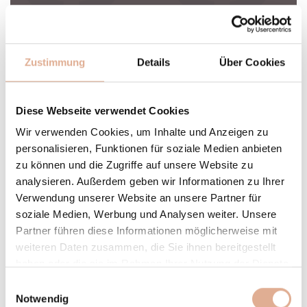
4 Nächte
Das Seehotel Einwaller bietet viel Raum für
Ruhe, Rückzug und intensive Zweisamkeit
Zustimmung
Details
Über Cookies
für Ihr Honeymoon Special.
€ 824,-
ab
p.P.
Diese Webseite verwendet Cookies
Wir verwenden Cookies, um Inhalte und Anzeigen zu
personalisieren, Funktionen für soziale Medien anbieten
zu können und die Zugriffe auf unsere Website zu
analysieren. Außerdem geben wir Informationen zu Ihrer
Verwendung unserer Website an unsere Partner für
soziale Medien, Werbung und Analysen weiter. Unsere
Partner führen diese Informationen möglicherweise mit
weiteren Daten zusammen, die Sie ihnen bereitgestellt
haben oder die sie im Rahmen Ihrer Nutzung der Dienste
gesammelt haben.
Einwilligungsauswahl
Notwendig