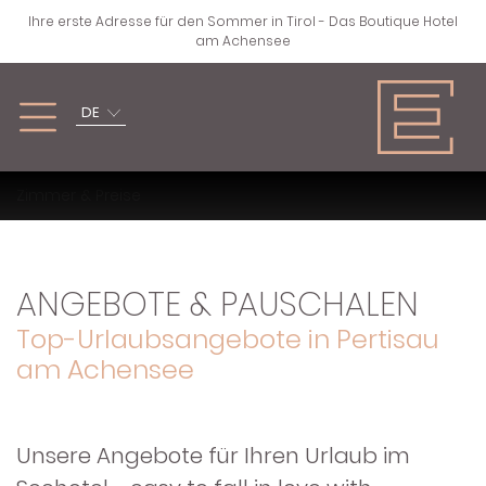
Ihre erste Adresse für den Sommer in Tirol - Das Boutique Hotel
am Achensee
DE
FRÜHLING, SOMMER,
WINTER
Zimmer & Preise
HERBST
ZURÜCK
ZURÜCK
ANGEBOTE & PAUSCHALEN
SKIFAHREN
Top-Urlaubsangebote in Pertisau
WANDERN &
am Achensee
KLETTERN
LANGLAUFEN
RAD & BIKE
ABSEITS DER PISTEN
Unsere Angebote für Ihren Urlaub im