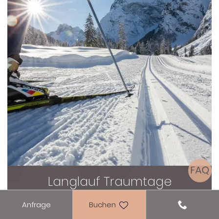
Langlauf Traumtage
02.01. - 14.03.2027
Anfrage
Buchen