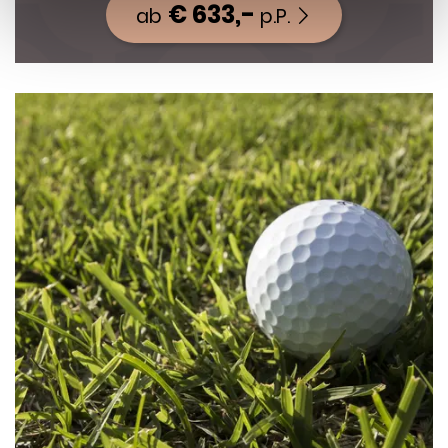
€ 633,-
ab
p.P.