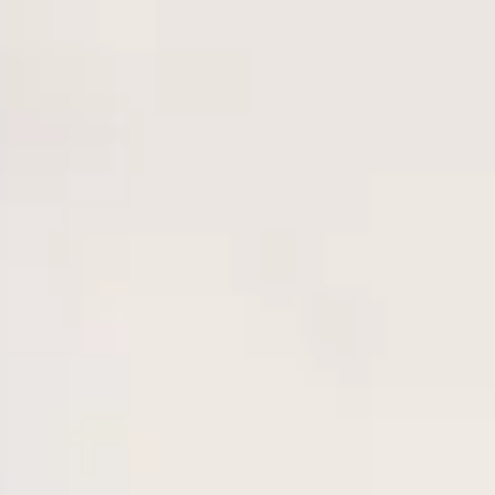
WASSERSPORT
GOLF
LAUFEN UND
ONEN
TRAILRUNNING
ACHENSEECARD