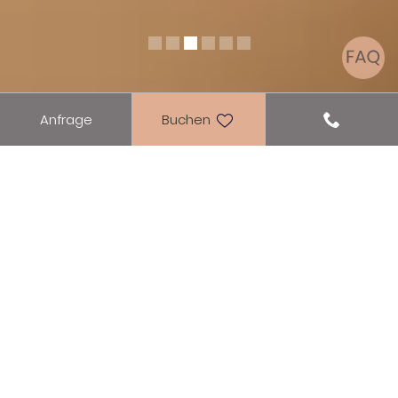
Zimmer
Anfrage
Buchen
DOPPELZIMMER PANORAMA
SEEBLICK
Moderne Komfort-Zimmer mit Blick
auf den Achensee
In unseren neuen modernen
Panoramazimmern Seeblick (ca. 30 m²)