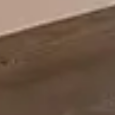
WASSERSPORT
GOLF
LAUFEN UND
ONEN
TRAILRUNNING
ACHENSEECARD